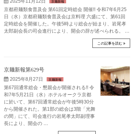
2025年11月12日
京麺新報
京都府麺類食普及会 第61回定時総会 開催!! 令和7年6月25
日（水）京都府麺類食普及会は京料理 六盛にて、第61回
定時総会を開催した。午後5時より総会が始まり、岩尾孝
太郎副会長の司会進行により、開会の辞が述べられる。 …
この記事を読む
京麺新報第629号
2025年8月27日
京麺新報
第67回通常総会・懇親会が開催される!! 令
和7年5月21日（水）ホテルオークラ京都
に於いて、第67回通常総会が午後5時30分
から開催された。第1部の総会は3階「光舞
の間」にて、司会進行の岩尾孝太郎副理事
長により、開会の …