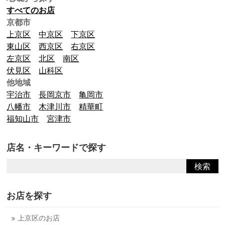
ま
す)
すべてのお店
京都市
上京区
中京区
下京区
東山区
西京区
右京区
左京区
北区
南区
伏見区
山科区
他地域
宇治市
長岡京市
亀岡市
八幡市
木津川市
精華町
福知山市
宮津市
店名・キーワードで探す
お店を探す
上京区のお店