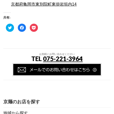
京都府亀岡市東別院町東掛岩垣内14
共有:
ク
Facebook
ク
リ
で
リ
ッ
共
ッ
ク
有
ク
し
す
し
て
る
て
Twitter
に
Pocket
で
は
で
共
ク
シ
有
リ
ェ
お気軽にお問い合わせください
TEL
075-221-3964
(新
ッ
ア
し
ク
(新
い
し
し
ウ
て
い
ィ
く
ウ
ン
だ
ィ
ド
さ
ン
ウ
い
ド
で
(新
ウ
開
し
で
き
い
開
ま
ウ
き
す)
ィ
ま
ン
す)
ド
京麺のお店を探す
ウ
で
開
き
地域から探す