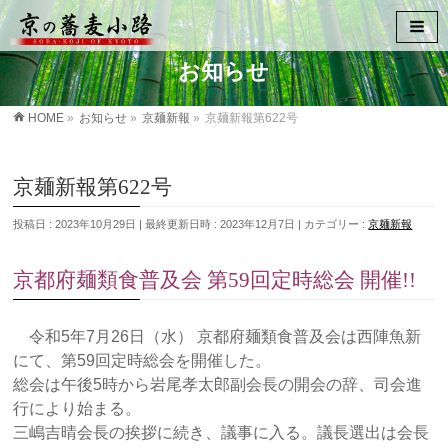
お知らせ
HOME
»
お知らせ
»
京麺新報
»
京麺新報第622号
京麺新報第622号
投稿日 : 2023年10月29日
最終更新日時 : 2023年12月7日
カテゴリー :
京麺新報
京都府麺類食普及会 第59回定時総会 開催!!
令和5年7月26日（水） 京都府麺類食普及会は西陣魚新
にて、第59回定時総会を開催した。
総会は午後5時から岩尾孝太郎副会長の開会の辞、司会進
行により始まる。
三嶋吉晴会長の挨拶に続き、議事に入る。議長選出は会長