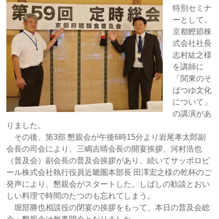
特別セミナ
ーとして、
京都鰹節株
式会社社長
志村紘之様
を講師に
「関東のそ
ばつゆ文化
について」
の講演があ
りました。
その後、第3部 懇親会が午後6時15分より岩尾孝太郎副
会長の司会により、三嶋吉晴会長の開宴挨拶、河村浩也
（普及会）副会長の普及会挨拶があり、続いてサッポロビ
ール株式会社執行役員近畿圏本部長 田澤宏之様の乾杯のご
発声により、懇親会がスタートした。しばしの歓談とおい
しい料理で時間のたつのも忘れてしまう。
堀部勝也相談役の閉宴の挨拶をもって、本日の普及会総