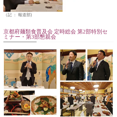
（記 ： 報道部)
京都府麺類食普及会 定時総会 第2部特別セ
ミナー・第3部懇親会