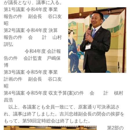
が議長となり、議事に入る。
第1号議案 令和4年度 事業
報告の件 副会長 谷口友
昭
第2号議案 令和4年度 決算
報告の件 会 計 山村
訓弘
令和4年度 会計報
告の件 会計監査 戸嶋保
博
第3号議案 令和5年度 事業
計画の件 副会長 谷口友
昭
第4号議案 令和5年度 収支予算(案)の件 会 計 槙村
昌浩
以上、各議案とも全員一致にて、原案通り可決承認さ
れ、議事は終了しました。吉川忠雄副会長の閉会の挨拶を
もって、第59回定時総会は終了しました。
第2部の