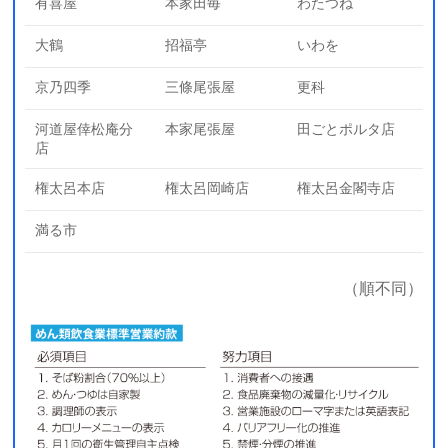
有喜屋
本家田毎
わたつね
大鶴
招福亭
いわを
京乃四季
三條尾張屋
更科
河道屋倖松庵分
本家尾張屋
田ごとポルタ店
店
権太呂本店
権太呂岡崎店
権太呂金閣寺店
満る市
（順不同）