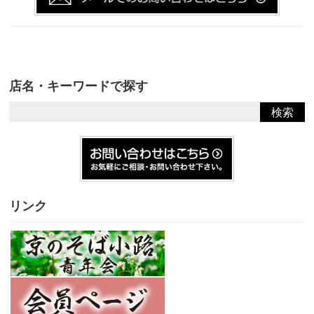
ン
だ
ィ
ド
さ
ン
ウ
い
ド
で
(新
ウ
開
し
で
き
い
開
ま
ウ
き
す)
ィ
ま
ン
す)
ド
店名・キーワードで探す
ウ
で
開
き
ま
す)
リンク