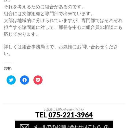
それを考えるために組合があるのです。
組合には支部組織と専門部で出来ています。
支部は地域的に分けられていますが、専門部ではそれぞれ
担当する諸問題に対して、部長を中心に組合員の相談にも
応じております。
詳しくは組合事務局まで、お気軽にお問い合わせくださ
い。
共有:
ク
Facebook
ク
リ
で
リ
ッ
共
ッ
ク
有
ク
し
す
し
て
る
て
Twitter
に
Pocket
で
は
で
共
ク
シ
有
リ
ェ
お気軽にお問い合わせください
TEL
075-221-3964
(新
ッ
ア
し
ク
(新
い
し
し
ウ
て
い
ィ
く
ウ