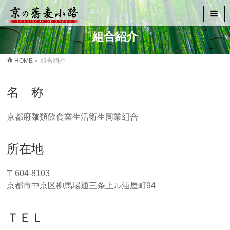
組合紹介
HOME
»
組合紹介
名 称
京都府麺類飲食業生活衛生同業組合
所在地
〒604-8103
京都市中京区柳馬場通三条上ル油屋町94
ＴＥＬ