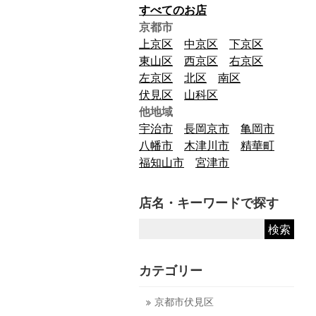
すべてのお店
京都市
上京区
中京区
下京区
東山区
西京区
右京区
左京区
北区
南区
伏見区
山科区
他地域
宇治市
長岡京市
亀岡市
八幡市
木津川市
精華町
福知山市
宮津市
店名・キーワードで探す
カテゴリー
京都市伏見区