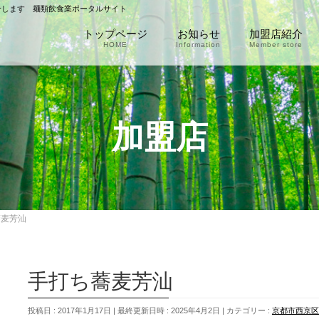
介します 麺類飲食業ポータルサイト
トップページ
お知らせ
加盟店紹介
HOME
Information
Member store
加盟店
蕎麦芳汕
手打ち蕎麦芳汕
投稿日 : 2017年1月17日
最終更新日時 : 2025年4月2日
カテゴリー :
京都市西京区