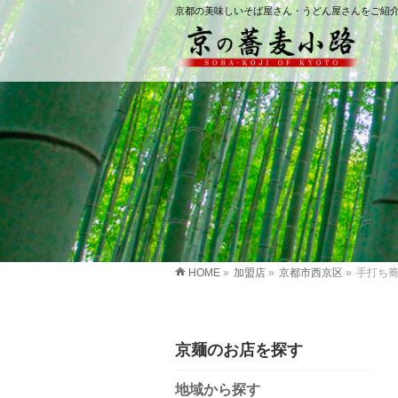
京都の美味しいそば屋さん・うどん屋さんをご紹
HOME
»
加盟店
»
京都市西京区
»
手打ち
京麺のお店を探す
地域から探す