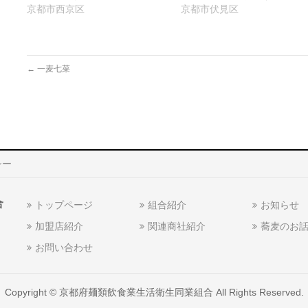
ま
ウ
き
京都市西京区
京都市伏見区
す)
ィ
ま
ン
す)
ド
ウ
で
開
き
←
一麦七菜
ま
す)
シー
合
トップページ
組合紹介
お知らせ
加盟店紹介
関連商社紹介
蕎麦のお
お問い合わせ
Copyright ©
京都府麺類飲食業生活衛生同業組合
All Rights Reserved.