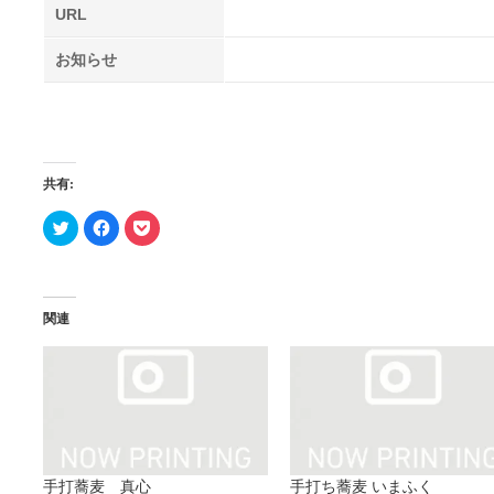
URL
お知らせ
共有:
ク
Facebook
ク
リ
で
リ
ッ
共
ッ
ク
有
ク
し
す
し
て
る
て
Twitter
に
Pocket
で
は
で
関連
共
ク
シ
有
リ
ェ
(新
ッ
ア
し
ク
(新
い
し
し
ウ
て
い
ィ
く
ウ
ン
だ
ィ
ド
さ
ン
ウ
い
ド
で
(新
ウ
開
し
で
手打蕎麦 真心
手打ち蕎麦 いまふく
き
い
開