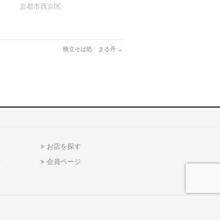
京都市西京区
橋立そば処 まる丹
→
お店を探す
話
会員ページ