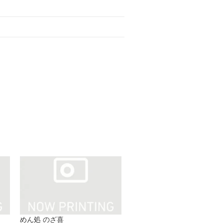
めん処 のざ喜