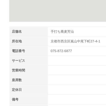
店舗名
手打ち蕎麦芳汕
所在地
京都市西京区嵐山中尾下町27-4-1
電話番号
075-872-6877
サービス
営業時間
座席数
定休日
備考