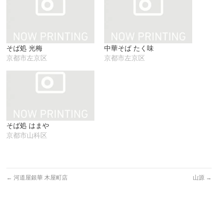
し
ク
(新
い
し
し
ウ
て
い
ィ
く
ウ
ン
だ
ィ
ド
さ
ン
ウ
い
ド
で
(新
ウ
そば処 光梅
中華そば たく味
開
し
で
き
い
開
京都市左京区
京都市左京区
ま
ウ
き
す)
ィ
ま
ン
す)
ド
ウ
で
開
き
ま
す)
そば処 はまや
京都市山科区
←
河道屋銀華 木屋町店
山源
→