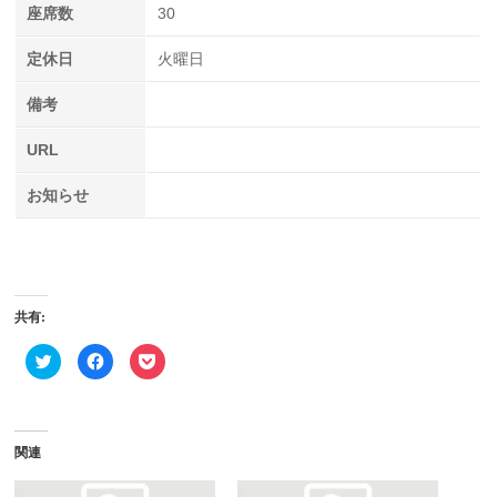
座席数
30
定休日
火曜日
備考
URL
お知らせ
共有:
ク
Facebook
ク
リ
で
リ
ッ
共
ッ
ク
有
ク
し
す
し
て
る
て
Twitter
に
Pocket
で
は
で
関連
共
ク
シ
有
リ
ェ
(新
ッ
ア