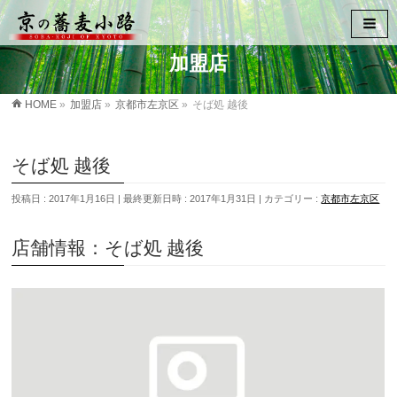
加盟店
HOME
»
加盟店
»
京都市左京区
»
そば処 越後
そば処 越後
投稿日 : 2017年1月16日
最終更新日時 : 2017年1月31日
カテゴリー :
京都市左京区
店舗情報：そば処 越後