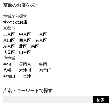
京麺のお店を探す
地域から探す
すべてのお店
京都市
上京区
中京区
下京区
東山区
西京区
右京区
左京区
北区
南区
伏見区
山科区
他地域
宇治市
長岡京市
亀岡市
八幡市
木津川市
精華町
福知山市
宮津市
店名・キーワードで探す