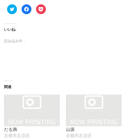
ク
Facebook
ク
リ
で
リ
ッ
共
ッ
ク
有
ク
し
す
し
て
る
て
いいね:
Twitter
に
Pocket
で
は
で
共
ク
シ
読み込み中…
有
リ
ェ
(新
ッ
ア
し
ク
(新
い
し
し
ウ
て
い
ィ
く
ウ
ン
だ
ィ
ド
さ
ン
ウ
い
ド
で
(新
ウ
開
し
で
き
い
開
ま
ウ
き
関連
す)
ィ
ま
ン
す)
ド
ウ
で
開
き
ま
す)
だる満
山源
京都市左京区
京都市左京区