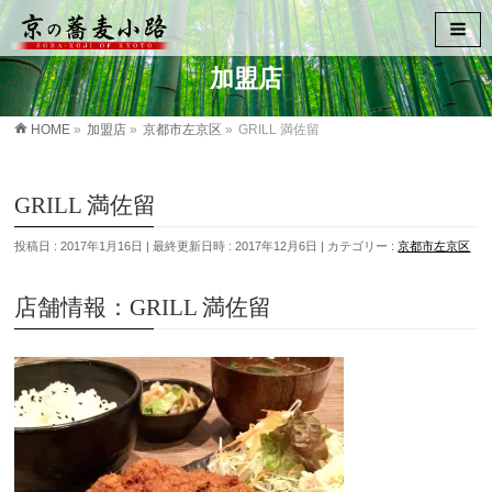
加盟店
HOME
»
加盟店
»
京都市左京区
»
GRILL 満佐留
GRILL 満佐留
投稿日 : 2017年1月16日
最終更新日時 : 2017年12月6日
カテゴリー :
京都市左京区
店舗情報：GRILL 満佐留