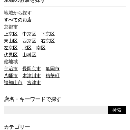
地域から探す
すべてのお店
京都市
上京区
中京区
下京区
東山区
西京区
右京区
左京区
北区
南区
伏見区
山科区
他地域
宇治市
長岡京市
亀岡市
八幡市
木津川市
精華町
福知山市
宮津市
店名・キーワードで探す
カテゴリー