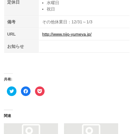
定休日
水曜日
祝日
備考
その他休業日：12/31～1/3
URL
http://www.nijo-yumeya.jp/
お知らせ
共有:
ク
Facebook
ク
リ
で
リ
ッ
共
ッ
ク
有
ク
し
す
し
て
る
て
Twitter
に
Pocket
で
は
で
関連
共
ク
シ
有
リ
ェ
(新
ッ
ア
し
ク
(新
い
し
し