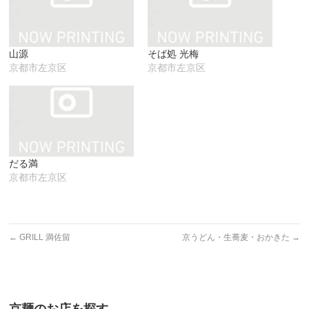
ウ
て
い
ィ
く
ウ
ン
だ
ィ
ド
さ
ン
ウ
い
ド
で
(新
ウ
山源
そば処 光梅
開
し
で
き
い
開
京都市左京区
京都市左京区
ま
ウ
き
す)
ィ
ま
ン
す)
ド
ウ
で
開
き
ま
す)
だる満
京都市左京区
←
GRILL 満佐留
京うどん・生蕎麦・おかきた
→
京麺のお店を探す