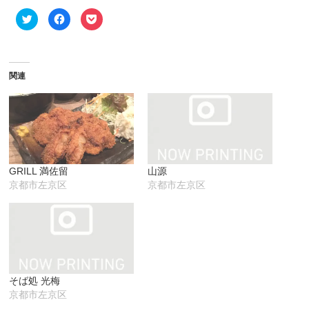
ク
Facebook
ク
リ
で
リ
ッ
共
ッ
ク
有
ク
し
す
し
て
る
て
Twitter
に
Pocket
で
は
で
関連
共
ク
シ
有
リ
ェ
(新
ッ
ア
し
ク
(新
い
し
し
ウ
て
い
ィ
く
ウ
ン
だ
ィ
ド
さ
ン
ウ
い
ド
で
(新
ウ
GRILL 満佐留
山源
開
し
で
き
い
開
京都市左京区
京都市左京区
ま
ウ
き
す)
ィ
ま
ン
す)
ド
ウ
で
開
き
ま
す)
そば処 光梅
京都市左京区