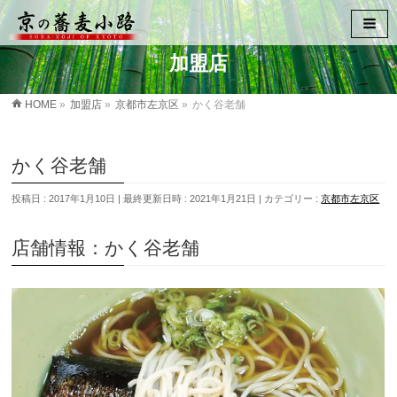
加盟店
HOME
»
加盟店
»
京都市左京区
»
かく谷老舗
かく谷老舗
投稿日 : 2017年1月10日
最終更新日時 : 2021年1月21日
カテゴリー :
京都市左京区
店舗情報：かく谷老舗