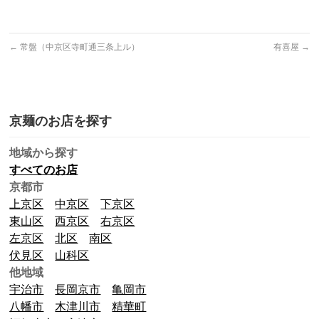
←
常盤（中京区寺町通三条上ル）
有喜屋
→
京麺のお店を探す
地域から探す
すべてのお店
京都市
上京区
中京区
下京区
東山区
西京区
右京区
左京区
北区
南区
伏見区
山科区
他地域
宇治市
長岡京市
亀岡市
八幡市
木津川市
精華町