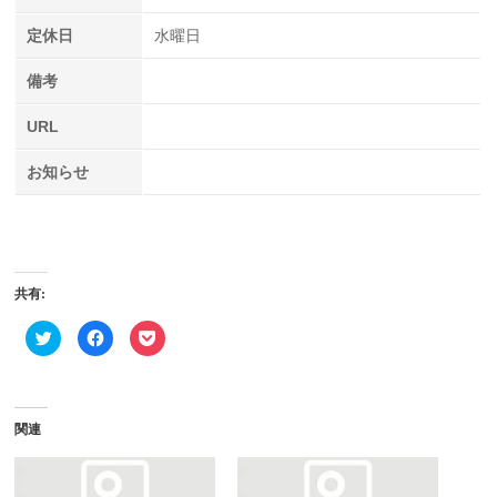
定休日
水曜日
備考
URL
お知らせ
共有:
ク
Facebook
ク
リ
で
リ
ッ
共
ッ
ク
有
ク
し
す
し
て
る
て
Twitter
に
Pocket
で
は
で
関連
共
ク
シ
有
リ
ェ
(新
ッ
ア
し
ク
(新
い
し
し