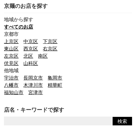
京麺のお店を探す
地域から探す
すべてのお店
京都市
上京区
中京区
下京区
東山区
西京区
右京区
左京区
北区
南区
伏見区
山科区
他地域
宇治市
長岡京市
亀岡市
八幡市
木津川市
精華町
福知山市
宮津市
店名・キーワードで探す