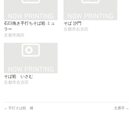
ウ
て
い
ィ
く
ウ
ン
だ
ィ
ド
さ
ン
ウ
い
ド
で
(新
ウ
石臼挽き手打ちそば処 ミュ
そば 沙門
開
し
で
き
い
開
ラー
京都市右京区
ま
ウ
き
す)
ィ
ま
京都市南区
ン
す)
ド
ウ
で
開
き
ま
す)
そば処 いさむ
京都市右京区
←
手打そば処 橘
北麓亭
→