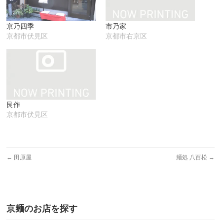
ン
だ
ィ
ド
さ
ン
ウ
い
ド
で
(新
ウ
京乃四季
市乃家
開
し
で
き
い
開
京都市伏見区
京都市右京区
ま
ウ
き
す)
ィ
ま
ン
す)
ド
ウ
で
開
き
ま
す)
艮作
京都市伏見区
←
田原屋
麺処 八百松
→
京麺のお店を探す