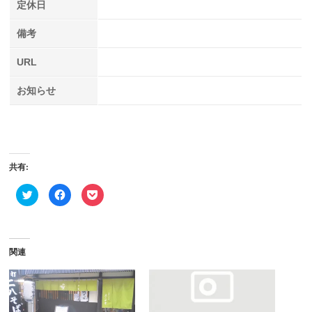
定休日
備考
URL
お知らせ
共有:
ク
Facebook
ク
リ
で
リ
ッ
共
ッ
ク
有
ク
し
す
し
て
る
て
Twitter
に
Pocket
で
は
で
関連
共
ク
シ
有
リ
ェ
(新
ッ
ア
し
ク
(新
い
し
し
ウ
て
い
ィ
く
ウ