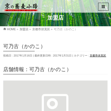
加盟店
HOME
»
加盟店
»
京都市伏見区
»
可乃古（かのこ）
可乃古（かのこ）
投稿日 : 2017年1月16日
最終更新日時 : 2017年1月31日
カテゴリー :
京都市伏見区
店舗情報：可乃古（かのこ）