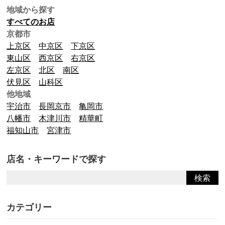
地域から探す
すべてのお店
京都市
上京区
中京区
下京区
東山区
西京区
右京区
左京区
北区
南区
伏見区
山科区
他地域
宇治市
長岡京市
亀岡市
八幡市
木津川市
精華町
福知山市
宮津市
店名・キーワードで探す
カテゴリー