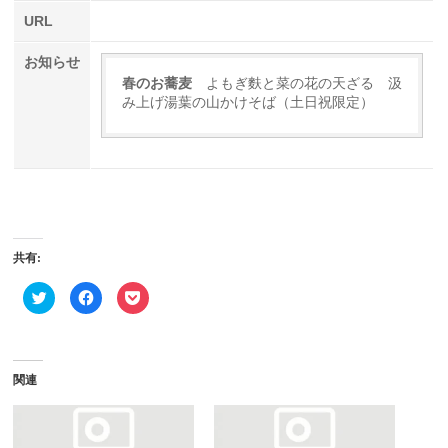
URL
お知らせ
春のお蕎麦
よもぎ麩と菜の花の天ざる 汲
み上げ湯葉の山かけそば（土日祝限定）
共有:
ク
Facebook
ク
リ
で
リ
ッ
共
ッ
ク
有
ク
し
す
し
て
る
て
Twitter
に
Pocket
で
は
で
関連
共
ク
シ
有
リ
ェ
(新
ッ
ア
し
ク
(新
い
し
し