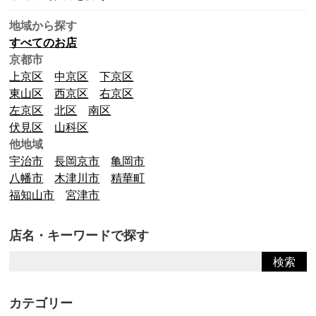
地域から探す
すべてのお店
京都市
上京区
中京区
下京区
東山区
西京区
右京区
左京区
北区
南区
伏見区
山科区
他地域
宇治市
長岡京市
亀岡市
八幡市
木津川市
精華町
福知山市
宮津市
店名・キーワードで探す
カテゴリー