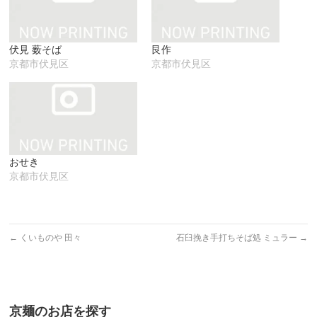
ウ
て
い
ィ
く
ウ
ン
だ
ィ
ド
さ
ン
ウ
い
ド
で
(新
ウ
伏見 薮そば
艮作
開
し
で
き
い
開
京都市伏見区
京都市伏見区
ま
ウ
き
す)
ィ
ま
ン
す)
ド
ウ
で
開
き
ま
す)
おせき
京都市伏見区
←
くいものや 田々
石臼挽き手打ちそば処 ミュラー
→
京麺のお店を探す