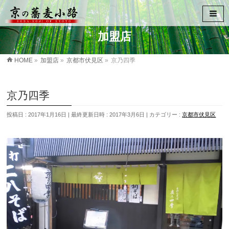
加盟店
HOME
»
加盟店
»
京都市伏見区
»
京乃四季
京乃四季
投稿日 : 2017年1月16日
最終更新日時 : 2017年3月6日
カテゴリー :
京都市伏見区