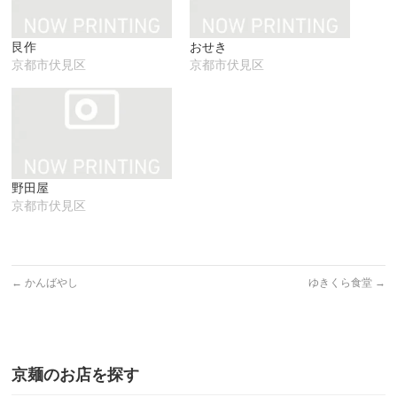
ン
だ
ィ
ド
さ
ン
ウ
い
ド
で
(新
ウ
艮作
おせき
開
し
で
き
い
開
京都市伏見区
京都市伏見区
ま
ウ
き
す)
ィ
ま
ン
す)
ド
ウ
で
開
き
ま
す)
野田屋
京都市伏見区
←
かんばやし
ゆきくら食堂
→
京麺のお店を探す