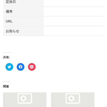
定休日
備考
URL
お知らせ
共有:
ク
Facebook
ク
リ
で
リ
ッ
共
ッ
ク
有
ク
し
す
し
て
る
て
Twitter
に
Pocket
で
は
で
関連
共
ク
シ
有
リ
ェ
(新
ッ
ア
し
ク
(新
い
し
し
ウ
て
い
ィ
く
ウ