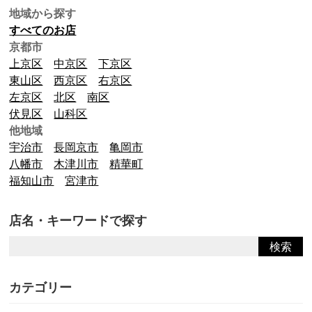
地域から探す
すべてのお店
京都市
上京区
中京区
下京区
東山区
西京区
右京区
左京区
北区
南区
伏見区
山科区
他地域
宇治市
長岡京市
亀岡市
八幡市
木津川市
精華町
福知山市
宮津市
店名・キーワードで探す
カテゴリー