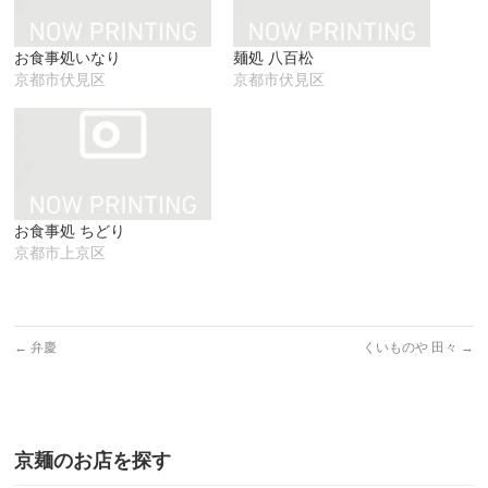
ン
だ
ィ
ド
さ
ン
ウ
い
ド
で
(新
ウ
お食事処いなり
麺処 八百松
開
し
で
き
い
開
京都市伏見区
京都市伏見区
ま
ウ
き
す)
ィ
ま
ン
す)
ド
ウ
で
開
き
ま
す)
お食事処 ちどり
京都市上京区
←
弁慶
くいものや 田々
→
京麺のお店を探す