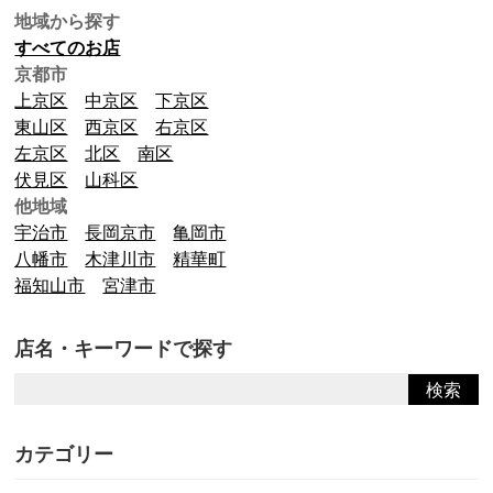
地域から探す
すべてのお店
京都市
上京区
中京区
下京区
東山区
西京区
右京区
左京区
北区
南区
伏見区
山科区
他地域
宇治市
長岡京市
亀岡市
八幡市
木津川市
精華町
福知山市
宮津市
店名・キーワードで探す
カテゴリー