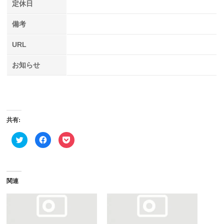
定休日
備考
URL
お知らせ
共有:
ク
Facebook
ク
リ
で
リ
ッ
共
ッ
ク
有
ク
し
す
し
て
る
て
Twitter
に
Pocket
で
は
で
関連
共
ク
シ
有
リ
ェ
(新
ッ
ア
し
ク
(新
い
し
し
ウ
て
い
ィ
く
ウ