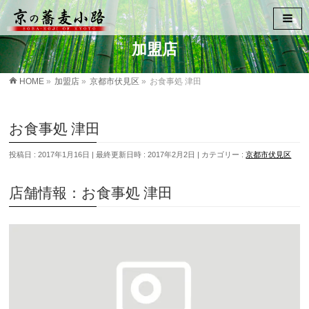
加盟店
HOME
»
加盟店
»
京都市伏見区
»
お食事処 津田
お食事処 津田
投稿日 : 2017年1月16日
最終更新日時 : 2017年2月2日
カテゴリー :
京都市伏見区
店舗情報：お食事処 津田