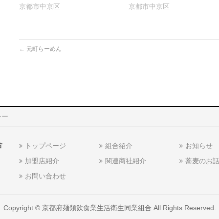
ま
ウ
き
京都市中京区
京都市中京区
す)
ィ
ま
ン
す)
ド
ウ
で
開
き
←
元町らーめん
ま
す)
シー
合
トップページ
組合紹介
お知らせ
加盟店紹介
関連商社紹介
蕎麦のお
お問い合わせ
Copyright ©
京都府麺類飲食業生活衛生同業組合
All Rights Reserved.