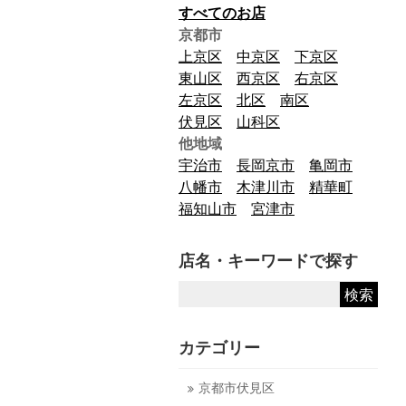
すべてのお店
京都市
上京区
中京区
下京区
東山区
西京区
右京区
左京区
北区
南区
伏見区
山科区
他地域
宇治市
長岡京市
亀岡市
八幡市
木津川市
精華町
福知山市
宮津市
店名・キーワードで探す
カテゴリー
京都市伏見区