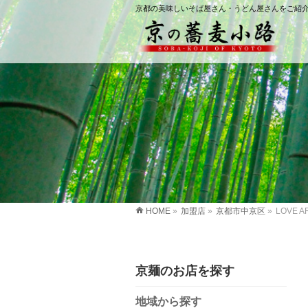
京都の美味しいそば屋さん・うどん屋さんをご紹
HOME
»
加盟店
»
京都市中京区
»
LOVE A
京麺のお店を探す
地域から探す