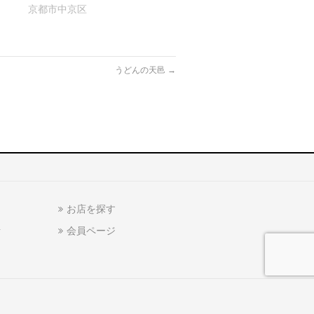
京都市中京区
うどんの天邑
→
お店を探す
話
会員ページ