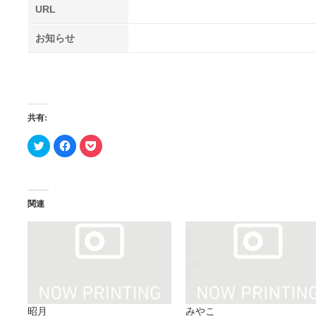
URL
お知らせ
共有:
ク
Facebook
ク
リ
で
リ
ッ
共
ッ
ク
有
ク
し
す
し
て
る
て
Twitter
に
Pocket
で
は
で
関連
共
ク
シ
有
リ
ェ
(新
ッ
ア
し
ク
(新
い
し
し
ウ
て
い
ィ
く
ウ
ン
だ
ィ
ド
さ
ン
ウ
い
ド
で
(新
ウ
開
し
で
昭月
みやこ
き
い
開