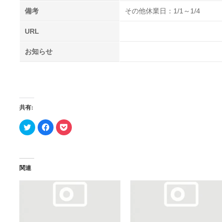
備考
その他休業日：1/1～1/4
URL
お知らせ
共有:
ク
Facebook
ク
リ
で
リ
ッ
共
ッ
ク
有
ク
し
す
し
て
る
て
Twitter
に
Pocket
で
は
で
関連
共
ク
シ
有
リ
ェ
(新
ッ
ア
し
ク
(新
い
し
し
ウ
て
い
ィ
く
ウ
ン
だ
ィ
ド
さ
ン