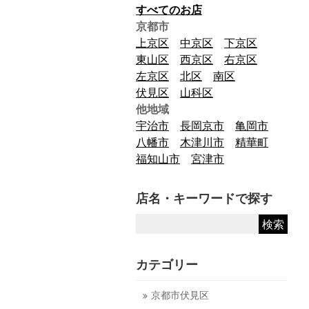
すべてのお店
京都市
上京区
中京区
下京区
東山区
西京区
右京区
左京区
北区
南区
伏見区
山科区
他地域
宇治市
長岡京市
亀岡市
八幡市
木津川市
精華町
福知山市
宮津市
店名・キーワードで探す
カテゴリー
京都市伏見区