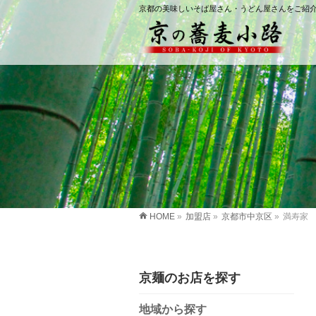
京都の美味しいそば屋さん・うどん屋さんをご紹
HOME
»
加盟店
»
京都市中京区
»
満寿家
京麺のお店を探す
地域から探す