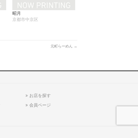
昭月
京都市中京区
元町らーめん
→
お店を探す
話
会員ページ