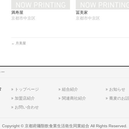
ウ
い
ド
で
(新
ウ
開
し
で
満寿屋
冨美家
き
い
開
ま
ウ
き
京都市中京区
京都市中京区
す)
ィ
ま
ン
す)
ド
ウ
で
開
き
←
月美屋
ま
す)
シー
合
トップページ
組合紹介
お知らせ
加盟店紹介
関連商社紹介
蕎麦のお
お問い合わせ
Copyright ©
京都府麺類飲食業生活衛生同業組合
All Rights Reserved.