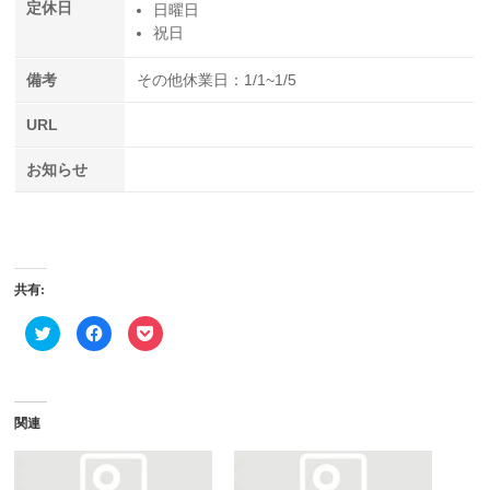
定休日
日曜日
祝日
備考
その他休業日：1/1~1/5
URL
お知らせ
共有:
ク
Facebook
ク
リ
で
リ
ッ
共
ッ
ク
有
ク
し
す
し
て
る
て
Twitter
に
Pocket
で
は
で
関連
共
ク
シ
有
リ
ェ
(新
ッ
ア
し
ク
(新
い
し
し