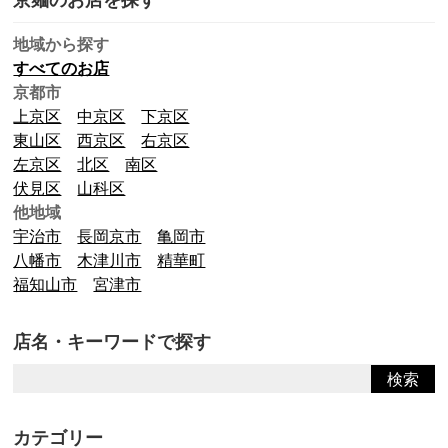
地域から探す
すべてのお店
京都市
上京区
中京区
下京区
東山区
西京区
右京区
左京区
北区
南区
伏見区
山科区
他地域
宇治市
長岡京市
亀岡市
八幡市
木津川市
精華町
福知山市
宮津市
店名・キーワードで探す
カテゴリー