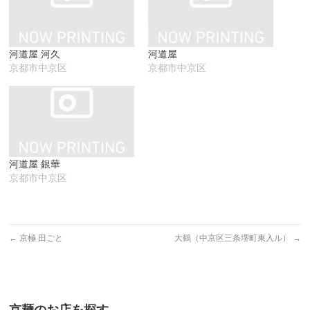
ウ
て
い
ィ
く
ウ
ン
だ
ィ
ド
さ
ン
ウ
い
ド
で
(新
ウ
河道屋 河久
河道屋
開
し
で
き
い
開
京都市中京区
京都市中京区
ま
ウ
き
す)
ィ
ま
ン
す)
ド
ウ
で
開
き
ま
す)
河道屋 銀華
京都市中京区
←
京極 田ごと
大鶴（中京区三条堺町東入ル）
→
京麺のお店を探す