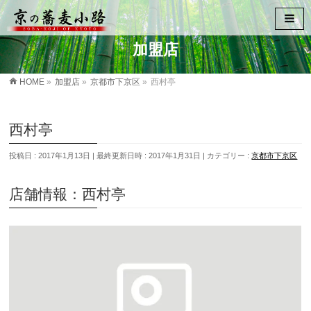
加盟店
HOME
»
加盟店
»
京都市下京区
»
西村亭
西村亭
投稿日 : 2017年1月13日
最終更新日時 : 2017年1月31日
カテゴリー :
京都市下京区
店舗情報：西村亭