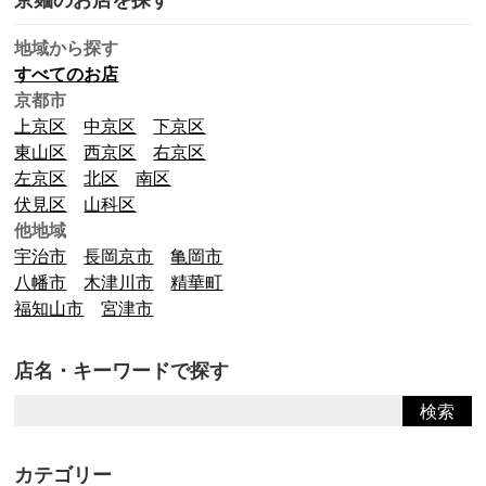
地域から探す
すべてのお店
京都市
上京区
中京区
下京区
東山区
西京区
右京区
左京区
北区
南区
伏見区
山科区
他地域
宇治市
長岡京市
亀岡市
八幡市
木津川市
精華町
福知山市
宮津市
店名・キーワードで探す
カテゴリー