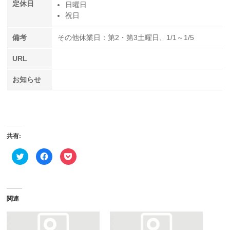
定休日
日曜日
祝日
備考
その他休業日：第2・第3土曜日、1/1～1/5
URL
お知らせ
共有:
ク
Facebook
ク
リ
で
リ
ッ
共
ッ
ク
有
ク
し
す
し
て
る
て
Twitter
に
Pocket
で
は
で
関連
共
ク
シ
有
リ
ェ
(新
ッ
ア
し
ク
(新
い
し
し