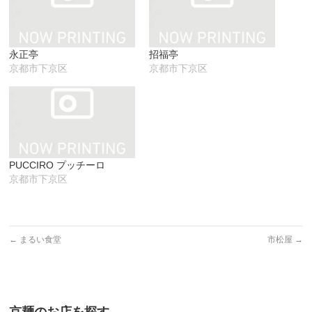
ウ
て
い
ィ
く
ウ
ン
だ
ィ
ド
さ
ン
ウ
い
ド
で
(新
ウ
永正亭
招福亭
開
し
で
き
い
開
京都市下京区
京都市下京区
ま
ウ
き
す)
ィ
ま
ン
す)
ド
ウ
で
開
き
ま
す)
PUCCIRO プッチーロ
京都市下京区
←
まるい食堂
市松屋
→
京麺のお店を探す