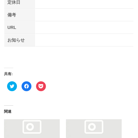
定休日
備考
URL
お知らせ
共有:
ク
Facebook
ク
リ
で
リ
ッ
共
ッ
ク
有
ク
し
す
し
て
る
て
Twitter
に
Pocket
で
は
で
関連
共
ク
シ
有
リ
ェ
(新
ッ
ア
し
ク
(新
い
し
し
ウ
て
い
ィ
く
ウ