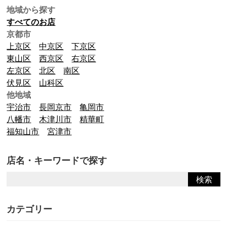
地域から探す
すべてのお店
京都市
上京区
中京区
下京区
東山区
西京区
右京区
左京区
北区
南区
伏見区
山科区
他地域
宇治市
長岡京市
亀岡市
八幡市
木津川市
精華町
福知山市
宮津市
店名・キーワードで探す
カテゴリー