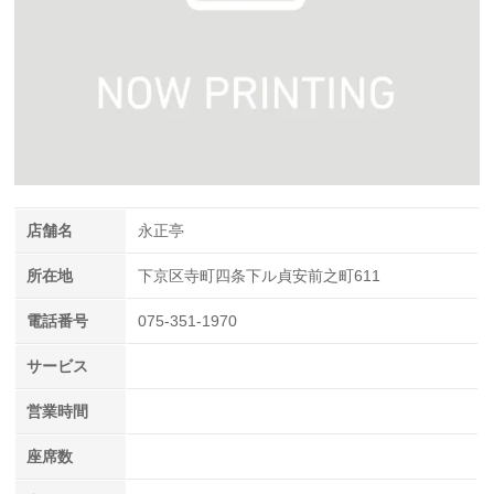
店舗名
永正亭
所在地
下京区寺町四条下ル貞安前之町611
電話番号
075-351-1970
サービス
営業時間
座席数