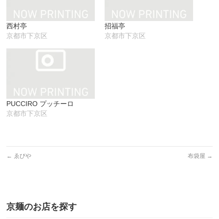
ン
だ
ィ
ド
さ
ン
ウ
い
ド
で
(新
ウ
西村亭
招福亭
開
し
で
き
い
開
京都市下京区
京都市下京区
ま
ウ
き
す)
ィ
ま
ン
す)
ド
ウ
で
開
き
ま
す)
PUCCIRO プッチーロ
京都市下京区
←
ゑびや
布袋屋
→
京麺のお店を探す