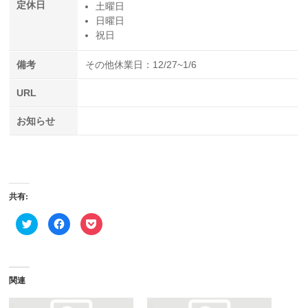
定休日
土曜日
日曜日
祝日
備考
その他休業日：12/27~1/6
URL
お知らせ
共有:
ク
Facebook
ク
リ
で
リ
ッ
共
ッ
ク
有
ク
し
す
し
て
る
て
Twitter
に
Pocket
で
は
で
関連
共
ク
シ
有
リ
ェ
(新
ッ
ア