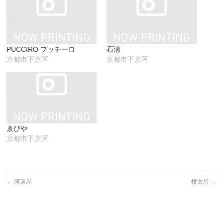
し
ク
(新
い
し
し
ウ
て
い
ィ
く
ウ
ン
だ
ィ
ド
さ
ン
ウ
い
ド
で
(新
ウ
PUCCIRO プッチーロ
石清
開
し
で
き
い
開
京都市下京区
京都市下京区
ま
ウ
き
す)
ィ
ま
ン
す)
ド
ウ
で
開
き
ま
す)
ゑびや
京都市下京区
←
河道屋
権太呂
→