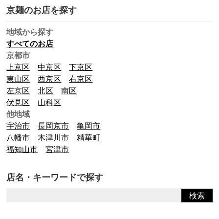
京麺のお店を探す
地域から探す
すべてのお店
京都市
上京区
中京区
下京区
東山区
西京区
右京区
左京区
北区
南区
伏見区
山科区
他地域
宇治市
長岡京市
亀岡市
八幡市
木津川市
精華町
福知山市
宮津市
店名・キーワードで探す