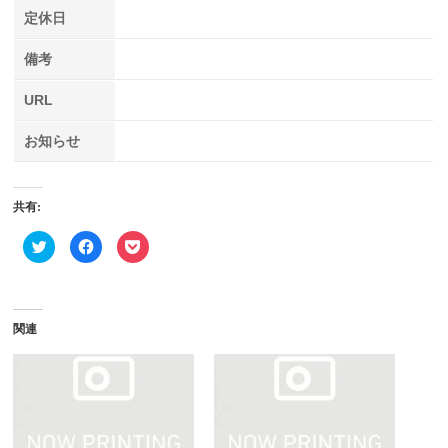
定休日
備考
URL
お知らせ
共有:
ク
Facebook
ク
リ
で
リ
ッ
共
ッ
ク
有
ク
し
す
し
て
る
て
Twitter
に
Pocket
で
は
で
関連
共
ク
シ
有
リ
ェ
(新
ッ
ア
し
ク
(新
い
し
し
ウ
て
い
ィ
く
ウ
ン
だ
ィ
ド
さ
ン
ウ
い
ド