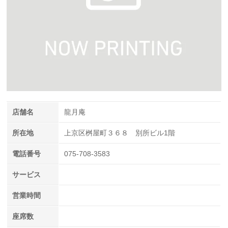
店舗名
龍月庵
所在地
上京区桝屋町３６８ 別所ビル1階
電話番号
075-708-3583
サービス
営業時間
座席数