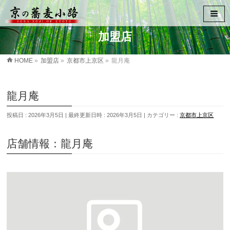
加盟店
HOME
»
加盟店
»
京都市上京区
»
龍月庵
龍月庵
投稿日 : 2026年3月5日
最終更新日時 : 2026年3月5日
カテゴリー :
京都市上京区
店舗情報：龍月庵