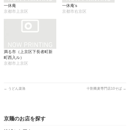
で
(新
ウ
一休庵
一休庵’s
開
し
で
き
い
開
京都市上京区
京都市右京区
ま
ウ
き
す)
ィ
ま
ン
す)
ド
ウ
で
開
き
ま
す)
満る市（上京区下長者町新
町西入ル）
京都市上京区
←
うどん楽洛
十割蕎麦専門店10そば
→
京麺のお店を探す