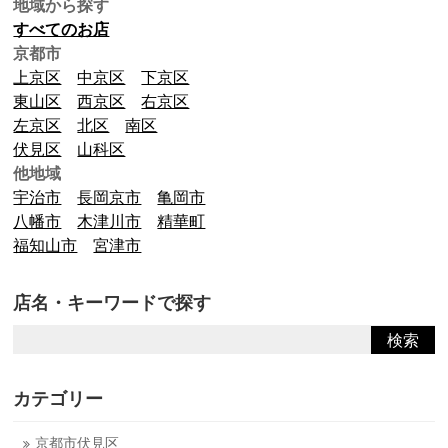
地域から探す
すべてのお店
京都市
上京区
中京区
下京区
東山区
西京区
右京区
左京区
北区
南区
伏見区
山科区
他地域
宇治市
長岡京市
亀岡市
八幡市
木津川市
精華町
福知山市
宮津市
店名・キーワードで探す
カテゴリー
京都市伏見区