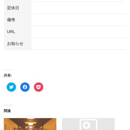
定休日
備考
URL
お知らせ
共有:
ク
Facebook
ク
リ
で
リ
ッ
共
ッ
ク
有
ク
し
す
し
て
る
て
Twitter
に
Pocket
で
は
で
関連
共
ク
シ
有
リ
ェ
(新
ッ
ア
し
ク
(新
い
し
し