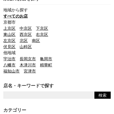
地域から探す
すべてのお店
京都市
上京区
中京区
下京区
東山区
西京区
右京区
左京区
北区
南区
伏見区
山科区
他地域
宇治市
長岡京市
亀岡市
八幡市
木津川市
精華町
福知山市
宮津市
店名・キーワードで探す
カテゴリー