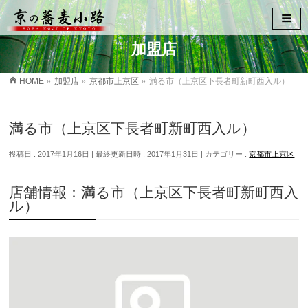
加盟店
HOME
»
加盟店
»
京都市上京区
»
満る市（上京区下長者町新町西入ル）
満る市（上京区下長者町新町西入ル）
投稿日 : 2017年1月16日
最終更新日時 : 2017年1月31日
カテゴリー :
京都市上京区
店舗情報：満る市（上京区下長者町新町西入
ル）