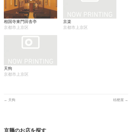
ウ
て
い
ィ
く
ウ
ン
だ
ィ
ド
さ
ン
ウ
い
ド
で
(新
ウ
相国寺東門田舎亭
京楽
開
し
で
き
い
開
京都市上京区
京都市上京区
ま
ウ
き
す)
ィ
ま
ン
す)
ド
ウ
で
開
き
ま
す)
天狗
京都市上京区
←
天狗
桔梗屋
→
京麺のお店を探す