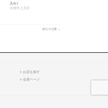
入ル）
京都市上京区
妙心そば家
→
お店を探す
話
会員ページ