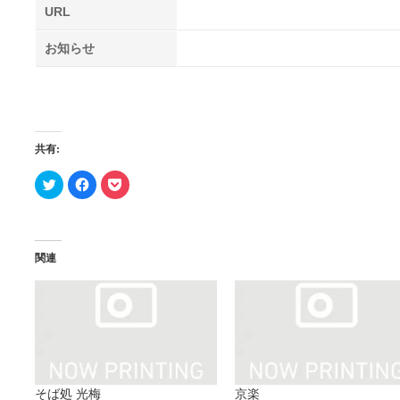
URL
お知らせ
共有:
ク
Facebook
ク
リ
で
リ
ッ
共
ッ
ク
有
ク
し
す
し
て
る
て
Twitter
に
Pocket
で
は
で
関連
共
ク
シ
有
リ
ェ
(新
ッ
ア
し
ク
(新
い
し
し
ウ
て
い
ィ
く
ウ
ン
だ
ィ
ド
さ
ン
ウ
い
ド
で
(新
ウ
開
し
で
そば処 光梅
京楽
き
い
開