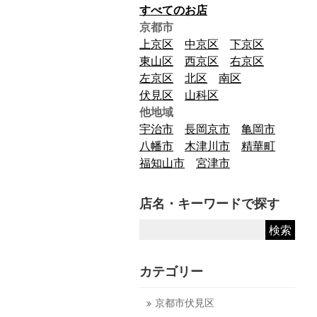
すべてのお店
京都市
上京区
中京区
下京区
東山区
西京区
右京区
左京区
北区
南区
伏見区
山科区
他地域
宇治市
長岡京市
亀岡市
八幡市
木津川市
精華町
福知山市
宮津市
店名・キーワードで探す
カテゴリー
京都市伏見区