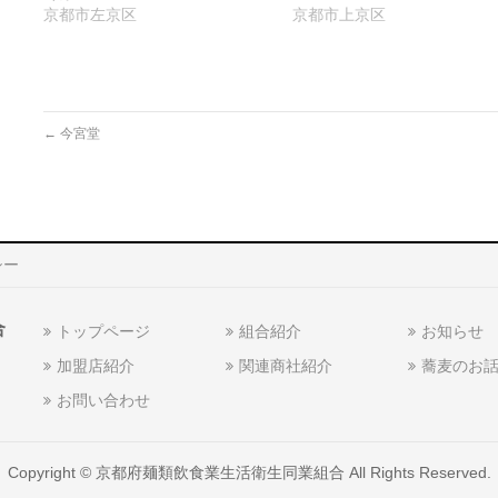
ま
ウ
き
京都市左京区
京都市上京区
す)
ィ
ま
ン
す)
ド
ウ
で
開
き
ま
す)
←
今宮堂
シー
合
トップページ
組合紹介
お知らせ
加盟店紹介
関連商社紹介
蕎麦のお
お問い合わせ
Copyright ©
京都府麺類飲食業生活衛生同業組合
All Rights Reserved.