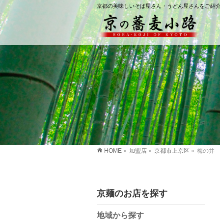
京都の美味しいそば屋さん・うどん屋さんをご紹
HOME
»
加盟店
»
京都市上京区
»
梅の井
京麺のお店を探す
地域から探す