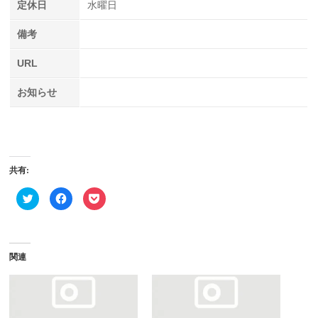
定休日
水曜日
備考
URL
お知らせ
共有:
ク
Facebook
ク
リ
で
リ
ッ
共
ッ
ク
有
ク
し
す
し
て
る
て
Twitter
に
Pocket
で
は
で
関連
共
ク
シ
有
リ
ェ
(新
ッ
ア
し
ク
(新
い
し
し
ウ
て
い
ィ
く
ウ