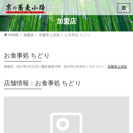
加盟店
HOME
»
加盟店
»
京都市上京区
»
お食事処 ちどり
お食事処 ちどり
投稿日 : 2017年1月17日
最終更新日時 : 2017年1月30日
カテゴリー :
京都市上京区
店舗情報：お食事処 ちどり