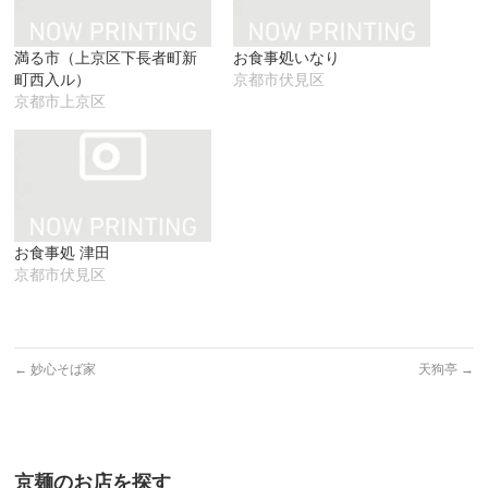
ン
だ
ィ
ド
さ
ン
ウ
い
ド
で
(新
ウ
満る市（上京区下長者町新
お食事処いなり
開
し
で
き
い
開
町西入ル）
京都市伏見区
ま
ウ
き
す)
ィ
ま
京都市上京区
ン
す)
ド
ウ
で
開
き
ま
す)
お食事処 津田
京都市伏見区
←
妙心そば家
天狗亭
→
京麺のお店を探す