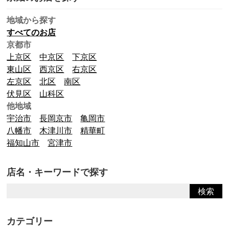
地域から探す
すべてのお店
京都市
上京区
中京区
下京区
東山区
西京区
右京区
左京区
北区
南区
伏見区
山科区
他地域
宇治市
長岡京市
亀岡市
八幡市
木津川市
精華町
福知山市
宮津市
店名・キーワードで探す
カテゴリー