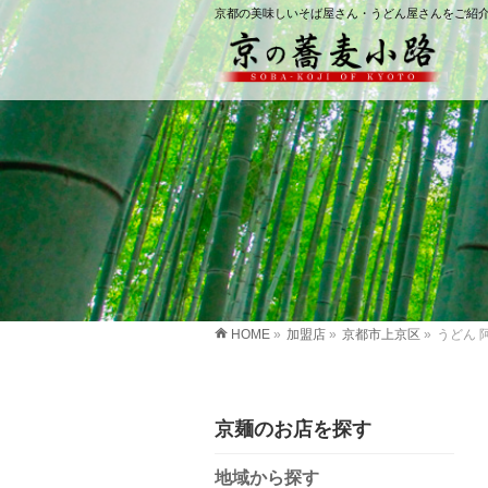
京都の美味しいそば屋さん・うどん屋さんをご紹
HOME
»
加盟店
»
京都市上京区
»
うどん 阿さ
京麺のお店を探す
地域から探す