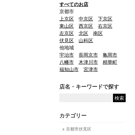
すべてのお店
京都市
上京区
中京区
下京区
東山区
西京区
右京区
左京区
北区
南区
伏見区
山科区
他地域
宇治市
長岡京市
亀岡市
八幡市
木津川市
精華町
福知山市
宮津市
店名・キーワードで探す
カテゴリー
京都市伏見区