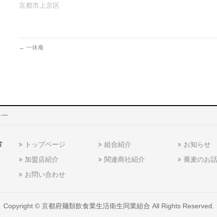
ン
す)
京都市上京区
ド
ウ
で
開
き
ま
す)
←
一休庵
シー
合
トップページ
組合紹介
お知らせ
加盟店紹介
関連商社紹介
蕎麦のお
お問い合わせ
Copyright ©
京都府麺類飲食業生活衛生同業組合
All Rights Reserved.