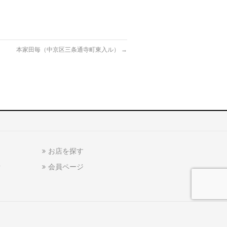
本家田毎（中京区三条通寺町東入ル）
→
お店を探す
話
会員ページ