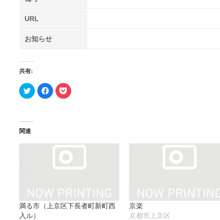
URL
お知らせ
共有:
ク
Facebook
ク
リ
で
リ
ッ
共
ッ
ク
有
ク
し
す
し
て
る
て
Twitter
に
Pocket
で
は
で
関連
共
ク
シ
有
リ
ェ
(新
ッ
ア
し
ク
(新
い
し
し
ウ
て
い
ィ
く
ウ
ン
だ
ィ
ド
さ
ン
ウ
い
ド
で
(新
ウ
開
し
で
満る市（上京区下長者町新町西
京楽
き
い
開
ま
ウ
き
入ル）
京都市上京区
す)
ィ
ま