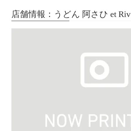
店舗情報：うどん 阿さひ et Rive 