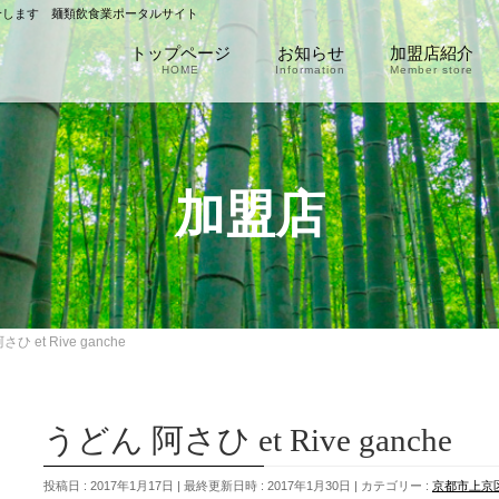
介します 麺類飲食業ポータルサイト
トップページ
お知らせ
加盟店紹介
HOME
Information
Member store
加盟店
ひ et Rive ganche
うどん 阿さひ et Rive ganche
投稿日 : 2017年1月17日
最終更新日時 : 2017年1月30日
カテゴリー :
京都市上京